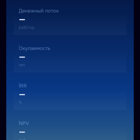
Денежный поток
—
руб/год
Окупаемость
—
лет
IRR
—
%
NPV
—
руб.