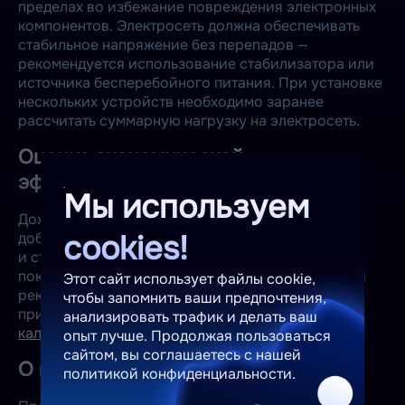
пределах во избежание повреждения электронных
компонентов. Электросеть должна обеспечивать
стабильное напряжение без перепадов —
рекомендуется использование стабилизатора или
источника бесперебойного питания. При установке
нескольких устройств необходимо заранее
рассчитать суммарную нагрузку на электросеть.
Оценка экономической
эффективности
Мы используем
Доходность майнинга зависит от текущего курса
cookies!
добываемой криптовалюты, сложности сети
и стоимости электроэнергии. Поскольку эти
показатели регулярно меняются, перед покупкой
Этот сайт использует файлы cookie,
рекомендуется рассчитать актуальную
чтобы запомнить ваши предпочтения,
прибыльность оборудования с помощью
нашего
анализировать трафик и делать ваш
калькулятора доходности.
опыт лучше. Продолжая пользоваться
сайтом, вы соглашаетесь с нашей
О производителе
политикой конфиденциальности.