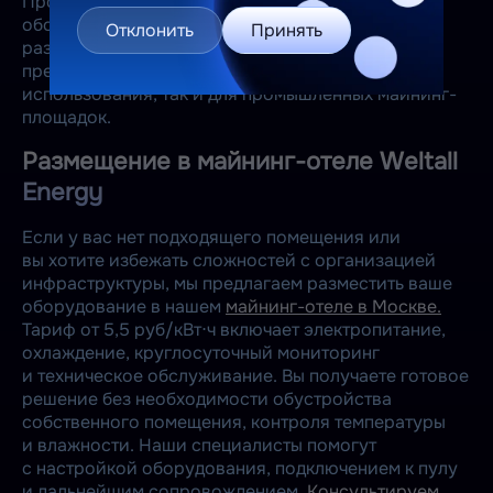
Производитель специализируется на выпуске
оборудования для майнинга криптовалют
Отклонить
Принять
различного класса и назначения. В линейке
представлены решения как для индивидуального
использования, так и для промышленных майнинг-
площадок.
Размещение в майнинг-отеле Weltall
Energy
Если у вас нет подходящего помещения или
вы хотите избежать сложностей с организацией
инфраструктуры, мы предлагаем разместить ваше
оборудование в нашем
майнинг-отеле в Москве.
Тариф от 5,5 руб/кВт⋅ч включает электропитание,
охлаждение, круглосуточный мониторинг
и техническое обслуживание. Вы получаете готовое
решение без необходимости обустройства
собственного помещения, контроля температуры
и влажности. Наши специалисты помогут
с настройкой оборудования, подключением к пулу
и дальнейшим сопровождением.
Консультируем