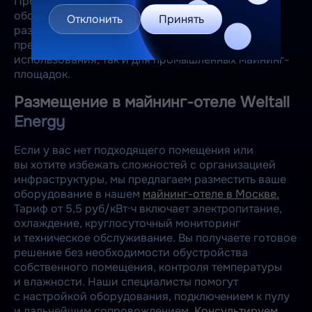
Производитель специализируется на выпуске
оборудования для майнинга криптовалют
Отклонить
Принять
различного класса и назначения. В линейке
представлены решения как для индивидуального
использования, так и для промышленных майнинг-
площадок.
Размещение в майнинг-отеле Weltall
Energy
Если у вас нет подходящего помещения или
вы хотите избежать сложностей с организацией
инфраструктуры, мы предлагаем разместить ваше
оборудование в нашем
майнинг-отеле в Москве.
Тариф от 5,5 руб/кВт⋅ч включает электропитание,
охлаждение, круглосуточный мониторинг
и техническое обслуживание. Вы получаете готовое
решение без необходимости обустройства
собственного помещения, контроля температуры
и влажности. Наши специалисты помогут
с настройкой оборудования, подключением к пулу
и дальнейшим сопровождением.
Консультируем