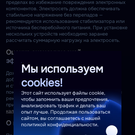
пределах во избежание повреждения электронных
компонентов. Электросеть должна обеспечивать
стабильное напряжение без перепадов —
рекомендуется использование стабилизатора или
источника бесперебойного питания. При установке
нескольких устройств необходимо заранее
рассчитать суммарную нагрузку на электросеть.
Оценка экономической
эффективности
Мы используем
Доходность майнинга зависит от текущего курса
cookies!
добываемой криптовалюты, сложности сети
и стоимости электроэнергии. Поскольку эти
показатели регулярно меняются, перед покупкой
Этот сайт использует файлы cookie,
рекомендуется рассчитать актуальную
чтобы запомнить ваши предпочтения,
прибыльность оборудования с помощью
нашего
анализировать трафик и делать ваш
калькулятора доходности.
опыт лучше. Продолжая пользоваться
сайтом, вы соглашаетесь с нашей
О производителе
политикой конфиденциальности.