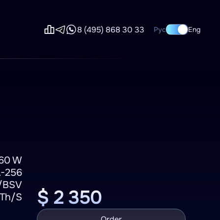
8 (495) 868 30 33
Рус
Eng
60 W
-256
/BSV
$ 2 350
 Th/S
Order