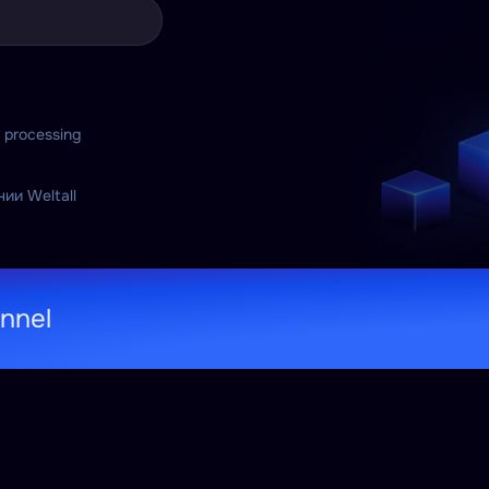
a processing
ии Weltall
nnel