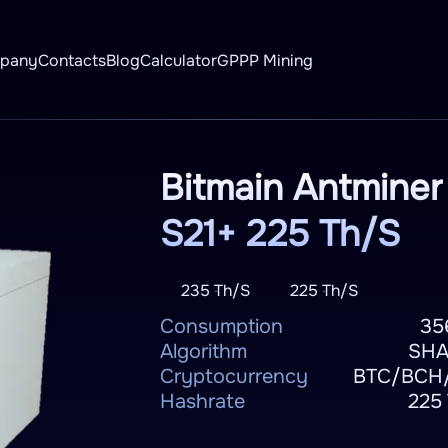
mpany
Contacts
Blog
Calculator
GPPP Mining
Bitmain Antminer
S21+ 225 Th/S
235 Th/S
225 Th/S
Consumption
35
Algorithm
SHA
Cryptocurrency
BTC/BCH
Hashrate
225