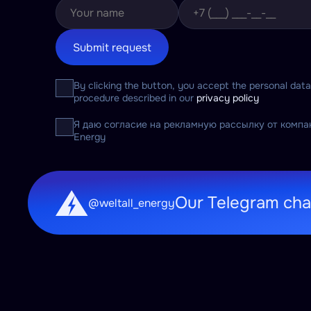
Submit request
By clicking the button, you accept the personal dat
procedure described in our
privacy policy
Я даю согласие на рекламную рассылку от компан
Energy
Our Telegram cha
@weltall_energy