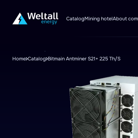
Catalog
Mining hotel
About co
Home
Catalog
Bitmain Antminer S21+ 225 Th/S