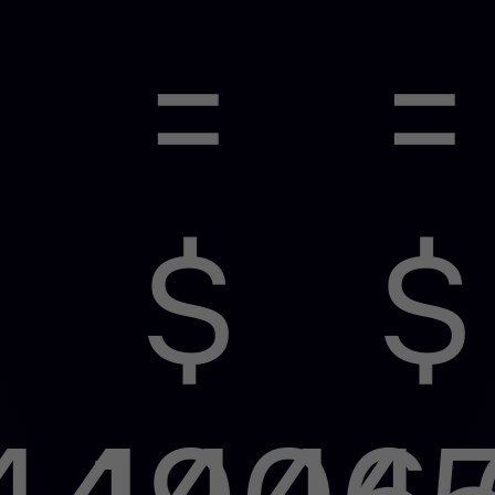
=
=
$
$