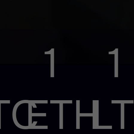
1
1
C
ETH
LT